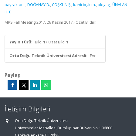
bayraktar i.
,
DOĞANAY D.
,
COŞKUN Ş.
,
kanicioglu a.
,
akça g.
,
ÜNALAN
H. E.
MRS Fall Meeting 2017, 26 Kasım 2017, (Özet Bildiri)
Yayın Türü:
Bildiri / Özet Bildiri
Orta Doğu Teknik Üniversitesi Adresli:
Evet
Paylaş
İletişim Bilgileri
Orta Doğu Teknik Üniversitesi
Üniversiteler Mahallesi,Dumlupınar Bulvarı No:1 06800
Çankaya Ankara/TÜRKİYE