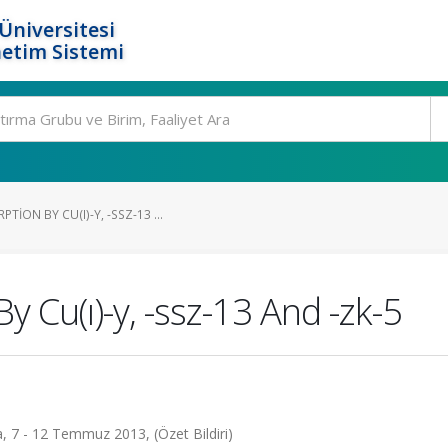
Üniversitesi
etim Sistemi
ION BY CU(I)-Y, -SSZ-13 ...
 Cu(ı)-y, -ssz-13 And -zk-5
, 7 - 12 Temmuz 2013, (Özet Bildiri)