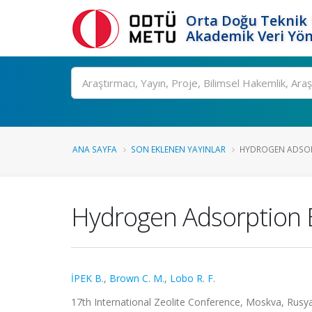
Orta Doğu Teknik 
Akademik Veri Yön
Ara
ANA SAYFA
SON EKLENEN YAYINLAR
HYDROGEN ADSORPT
Hydrogen Adsorption By
İPEK B.
,
Brown C. M.
,
Lobo R. F.
17th International Zeolite Conference, Moskva, Rusya