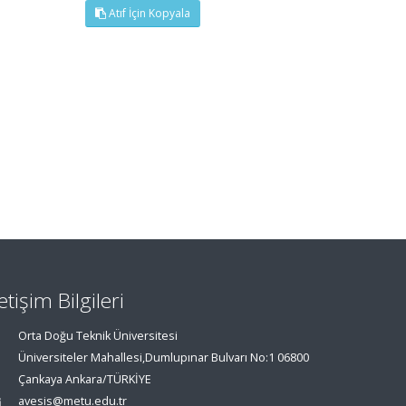
Atıf İçin Kopyala
letişim Bilgileri
Orta Doğu Teknik Üniversitesi
Üniversiteler Mahallesi,Dumlupınar Bulvarı No:1 06800
Çankaya Ankara/TÜRKİYE
avesis@metu.edu.tr