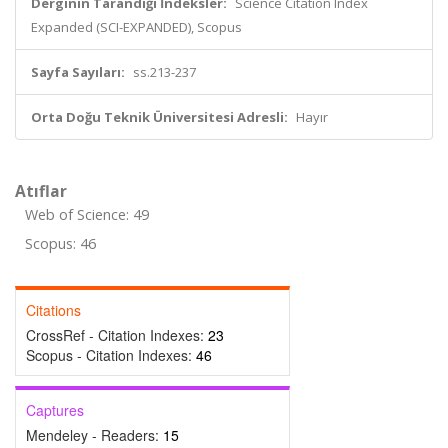
Derginin Tarandığı İndeksler:
Science Citation Index
Expanded (SCI-EXPANDED), Scopus
Sayfa Sayıları:
ss.213-237
Orta Doğu Teknik Üniversitesi Adresli:
Hayır
Atıflar
Web of Science: 49
Scopus: 46
Citations
CrossRef - Citation Indexes:
23
Scopus - Citation Indexes:
46
Captures
Mendeley - Readers:
15