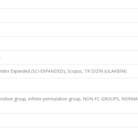
S
n Index Expanded (SCI-EXPANDED), Scopus, TR DİZİN (ULAKBİM)
y transitive group, infinite permutation group, NON-FC-GROUPS, NORM