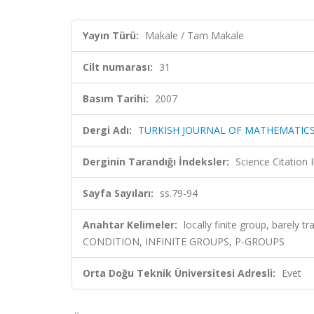
Yayın Türü:
Makale / Tam Makale
Cilt numarası:
31
Basım Tarihi:
2007
Dergi Adı:
TURKISH JOURNAL OF MATHEMATIC
Derginin Tarandığı İndeksler:
Science Citatio
Sayfa Sayıları:
ss.79-94
Anahtar Kelimeler:
locally finite group, barel
CONDITION, INFINITE GROUPS, P-GROUPS
Orta Doğu Teknik Üniversitesi Adresli:
Evet