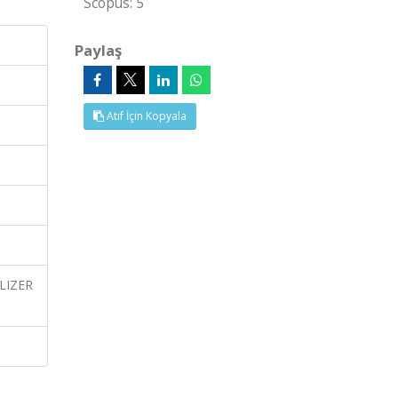
Scopus: 5
Paylaş
Atıf İçin Kopyala
ALIZER