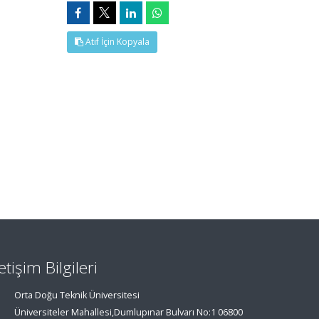
Atıf İçin Kopyala
letişim Bilgileri
Orta Doğu Teknik Üniversitesi
Üniversiteler Mahallesi,Dumlupınar Bulvarı No:1 06800