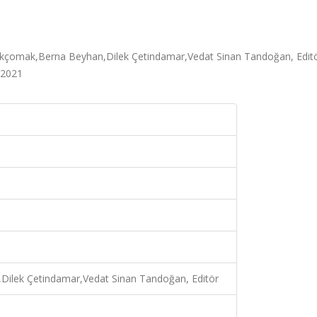
ih Akçomak,Berna Beyhan,Dilek Çetindamar,Vedat Sinan Tandoğan, Editö
, 2021
ilek Çetindamar,Vedat Sinan Tandoğan, Editör