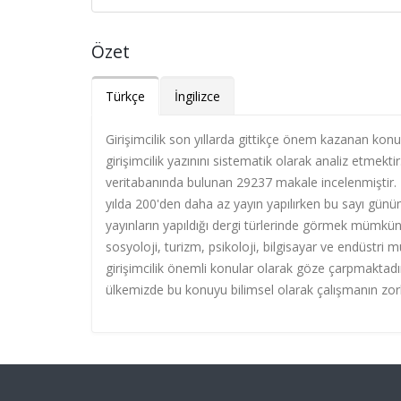
Özet
Türkçe
İngilizce
Girişimcilik son yıllarda gittikçe önem kazanan konu
girişimcilik yazınını sistematik olarak analiz etmektir.
veritabanında bulunan 29237 makale incelenmiştir. 20
yılda 200'den daha az yayın yapılırken bu sayı günümü
yayınların yapıldığı dergi türlerinde görmek mümkünd
sosyoloji, turizm, psikoloji, bilgisayar ve endüstri mü
girişimcilik önemli konular olarak göze çarpmaktadı
ülkemizde bu konuyu bilimsel olarak çalışmanın zo