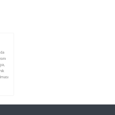
nda
sını
fya,
mik
olması