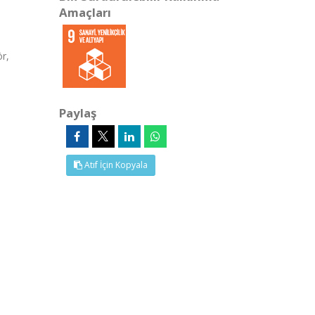
Amaçları
r,
Paylaş
Atıf İçin Kopyala