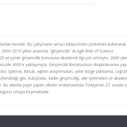
lardan birisidir. Bu çalışmanın amacı bibliyometri yöntemini kullanarak
 2000-2019 yılları arasında "girişimcilik" ile ilgili Web of Science
 yıl içinde girişimcilik konusuna akademik ilgi çok artmıştır, 2000 yılı
zde 4000'e yaklaşmıştır. Girişimcilik literatürünün disiplinlerarası yapı
ür: İşletme, iktisat, eğitim araştırmaları, şehir bölge plânlama, coğra
hendisliği gibi. Kuluçkalar, kadın girişimciliği, aile işletmeleri ve akade
r. Bu alanda yayın yapan ülkeler sıralamasında Türkiye'nin 27. sırada 
rluğunu ortaya koymaktadır.