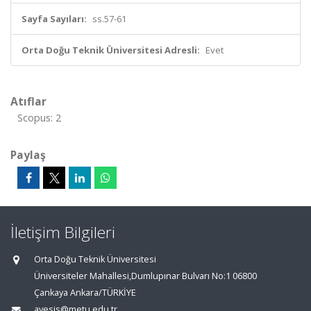
Sayfa Sayıları:
ss.57-61
Orta Doğu Teknik Üniversitesi Adresli:
Evet
Atıflar
Scopus: 2
Paylaş
İletişim Bilgileri
Orta Doğu Teknik Üniversitesi
Üniversiteler Mahallesi,Dumlupınar Bulvarı No:1 06800
Çankaya Ankara/TÜRKİYE
avesis@metu.edu.tr