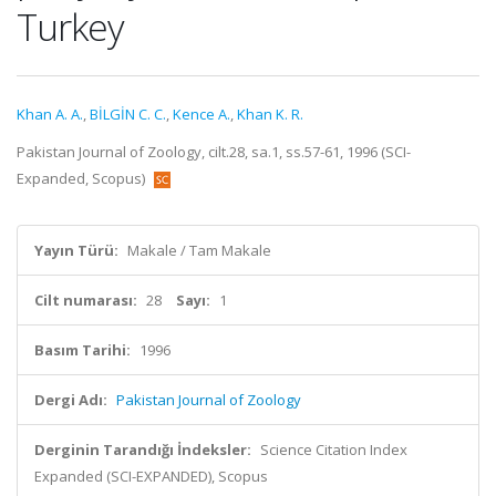
Turkey
Khan A. A.
,
BİLGİN C. C.
,
Kence A.
,
Khan K. R.
Pakistan Journal of Zoology, cilt.28, sa.1, ss.57-61, 1996 (SCI-
Expanded, Scopus)
Yayın Türü:
Makale / Tam Makale
Cilt numarası:
28
Sayı:
1
Basım Tarihi:
1996
Dergi Adı:
Pakistan Journal of Zoology
Derginin Tarandığı İndeksler:
Science Citation Index
Expanded (SCI-EXPANDED), Scopus