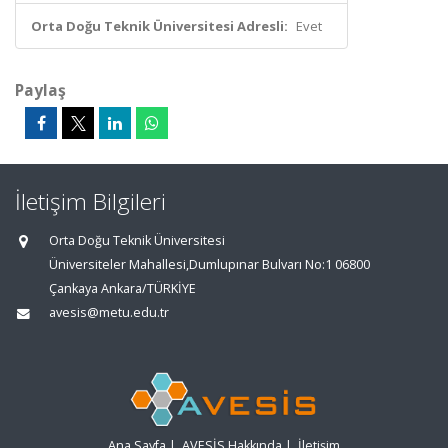
Orta Doğu Teknik Üniversitesi Adresli:
Evet
Paylaş
İletişim Bilgileri
Orta Doğu Teknik Üniversitesi
Üniversiteler Mahallesi,Dumlupınar Bulvarı No:1 06800
Çankaya Ankara/TÜRKİYE
avesis@metu.edu.tr
Ana Sayfa
|
AVESİS Hakkında
|
İletişim