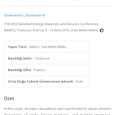
Gholivand H.
,
Donmezer N.
11th IEEE Nanotechnology Materials and Devices Conference
(NMDC), Toulouse, Fransa, 9 - 12 Ekim 2016, (Tam Metin Bildiri)
Yayın Türü:
Bildiri / Tam Metin Bildiri
Basıldığı Şehir:
Toulouse
Basıldığı Ülke:
Fransa
Orta Doğu Teknik Üniversitesi Adresli:
Evet
Özet
In this study, ab-initio calculations were performed to obtain phonon
dispersions of single, bilayer graphene, and graphite structures.