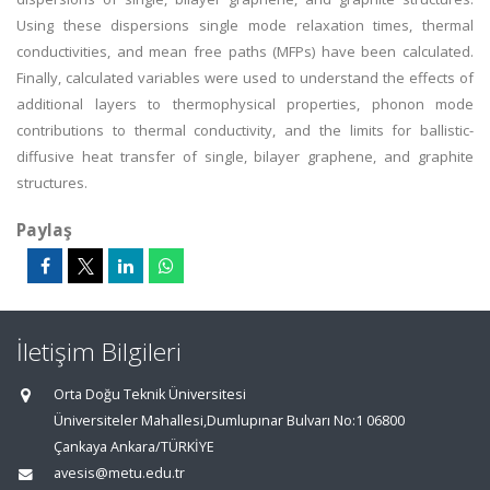
Using these dispersions single mode relaxation times, thermal
conductivities, and mean free paths (MFPs) have been calculated.
Finally, calculated variables were used to understand the effects of
additional layers to thermophysical properties, phonon mode
contributions to thermal conductivity, and the limits for ballistic-
diffusive heat transfer of single, bilayer graphene, and graphite
structures.
Paylaş
İletişim Bilgileri
Orta Doğu Teknik Üniversitesi
Üniversiteler Mahallesi,Dumlupınar Bulvarı No:1 06800
Çankaya Ankara/TÜRKİYE
avesis@metu.edu.tr