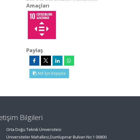
Amaçları
Paylaş
Atıf İçin Kopyala
letişim Bilgileri
Orta Doğu Teknik Üniversitesi
Üniversiteler Mahallesi,Dumlupınar Bulvarı No:1 06800