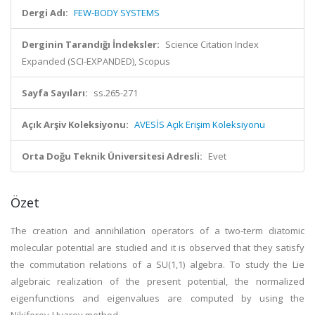
Dergi Adı:
FEW-BODY SYSTEMS
Derginin Tarandığı İndeksler:
Science Citation Index
Expanded (SCI-EXPANDED), Scopus
Sayfa Sayıları:
ss.265-271
Açık Arşiv Koleksiyonu:
AVESİS Açık Erişim Koleksiyonu
Orta Doğu Teknik Üniversitesi Adresli:
Evet
Özet
The creation and annihilation operators of a two-term diatomic
molecular potential are studied and it is observed that they satisfy
the commutation relations of a SU(1,1) algebra. To study the Lie
algebraic realization of the present potential, the normalized
eigenfunctions and eigenvalues are computed by using the