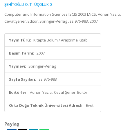
ŞEHİTOĞLU O. T.
,
ÜÇOLUK G.
Computer and Information Sciences ISCIS 2003 LNCS, Adnan Yazıcı,
Cevat Şener, Editör, Springer-Verlag , ss.976-983, 2007
Yayın Türü:
Kitapta Bölüm / Araştırma Kitabı
Basım Tarihi:
2007
Yayınevi:
Springer-Verlag
Sayfa Sayıları:
ss.976-983
Editörler:
Adnan Yazıcı, Cevat Şener, Editör
Orta Doğu Teknik Üniversitesi Adresli:
Evet
Paylaş