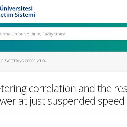
Üniversitesi
etim Sistemi
HE ZWIETERING CORRELATIO...
etering correlation and the re
wer at just suspended speed