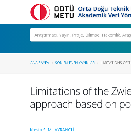
Orta Doğu Teknik 
Akademik Veri Yön
Ara
ANA SAYFA
SON EKLENEN YAYINLAR
LIMITATIONS OF T
Limitations of the Zwi
approach based on po
Kresta S. M.
,
AYRANCI İ.