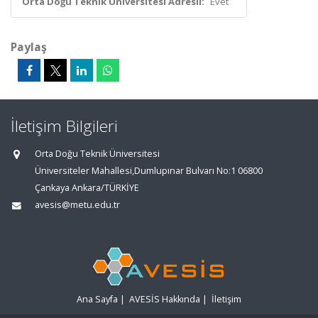
Orta Doğu Teknik Üniversitesi Adresli:
Evet
Paylaş
İletişim Bilgileri
Orta Doğu Teknik Üniversitesi
Üniversiteler Mahallesi,Dumlupınar Bulvarı No:1 06800
Çankaya Ankara/TÜRKİYE
avesis@metu.edu.tr
Ana Sayfa
|
AVESİS Hakkında
|
İletişim