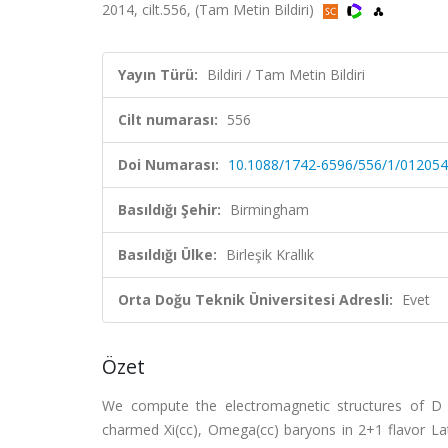
2014, cilt.556, (Tam Metin Bildiri)
Yayın Türü:
Bildiri / Tam Metin Bildiri
Cilt numarası:
556
Doi Numarası:
10.1088/1742-6596/556/1/012054
Basıldığı Şehir:
Birmingham
Basıldığı Ülke:
Birleşik Krallık
Orta Doğu Teknik Üniversitesi Adresli:
Evet
Özet
We compute the electromagnetic structures of D
charmed Xi(cc), Omega(cc) baryons in 2+1 flavor L