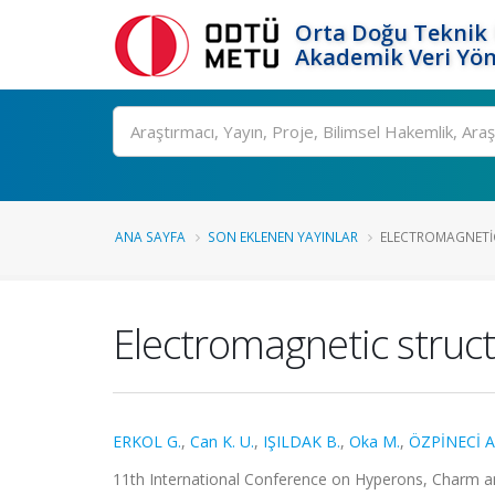
Orta Doğu Teknik 
Akademik Veri Yön
Ara
ANA SAYFA
SON EKLENEN YAYINLAR
ELECTROMAGNETIC
Electromagnetic struc
ERKOL G.
,
Can K. U.
,
IŞILDAK B.
,
Oka M.
,
ÖZPİNECİ A
11th International Conference on Hyperons, Charm a