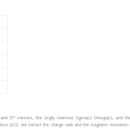
 and D* mesons, the singly charmed Sigma(c) Omega(c), and th
attice QCD. We extract the charge radii and the magnetic moments 