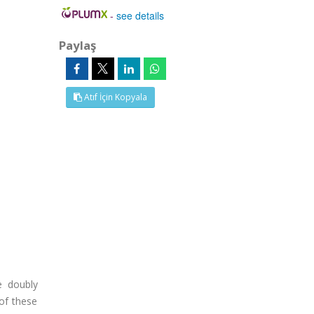
-
see details
Paylaş
Atıf İçin Kopyala
e doubly
of these