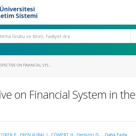
Üniversitesi
etim Sistemi
PECTIVE ON FINANCIAL SYS...
ve on Financial System in the
OKER P.
,
EREN VURAL İ.
,
CÖMERT H.
,
Demizöz D.
,
...Daha Fazla