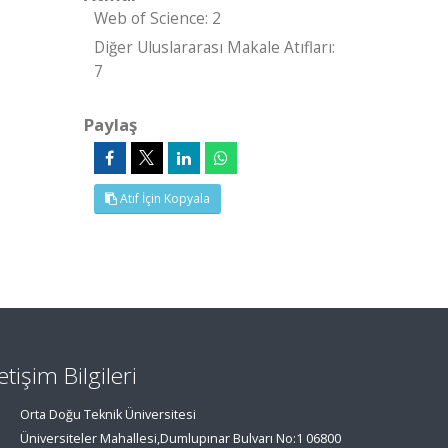
Web of Science: 2
Diğer Uluslararası Makale Atıfları:
7
Paylaş
Atıf İçin Kopyala
letişim Bilgileri
Orta Doğu Teknik Üniversitesi
Üniversiteler Mahallesi,Dumlupınar Bulvarı No:1 06800