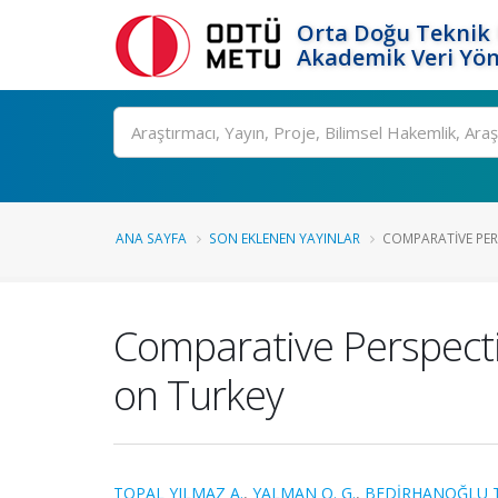
Orta Doğu Teknik 
Akademik Veri Yön
Ara
ANA SAYFA
SON EKLENEN YAYINLAR
COMPARATIVE PERS
Comparative Perspecti
on Turkey
TOPAL YILMAZ A.
,
YALMAN O. G.
,
BEDİRHANOĞLU T