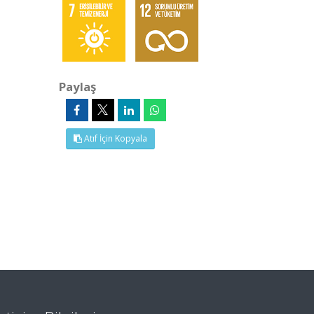
Paylaş
Atıf İçin Kopyala