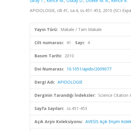
Giray T.
,
Kence M.
,
Oskay D.
,
Doeke M. A.
,
Kence A.
APIDOLOGIE, cilt.41, sa.4, ss.451-453, 2010 (SCI-Ex
Yayın Türü:
Makale / Tam Makale
Cilt numarası:
41
Sayı:
4
Basım Tarihi:
2010
Doi Numarası:
10.1051/apido/2009077
Dergi Adı:
APIDOLOGIE
Derginin Tarandığı İndeksler:
Science Citation
Sayfa Sayıları:
ss.451-453
Açık Arşiv Koleksiyonu:
AVESİS Açık Erişim Kole