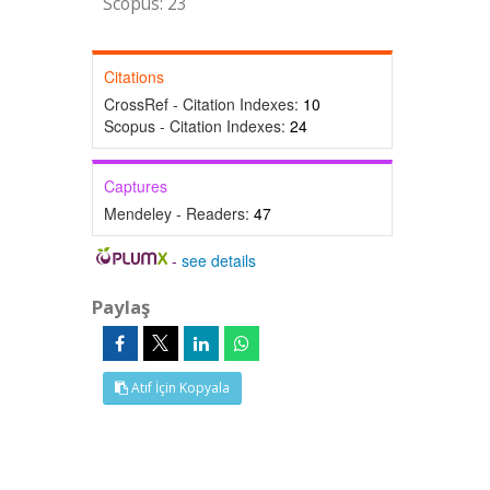
Scopus: 23
Citations
CrossRef - Citation Indexes:
10
Scopus - Citation Indexes:
24
Captures
Mendeley - Readers:
47
-
see details
Paylaş
Atıf İçin Kopyala