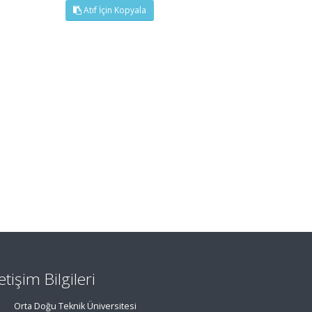
Atıf İçin Kopyala
letişim Bilgileri
Orta Doğu Teknik Üniversitesi