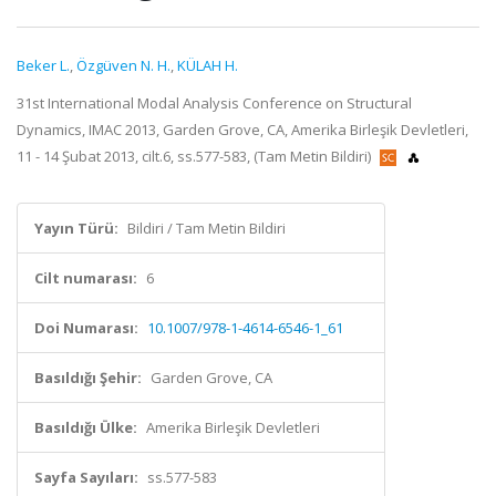
Beker L.
,
Özgüven N. H.
,
KÜLAH H.
31st International Modal Analysis Conference on Structural
Dynamics, IMAC 2013, Garden Grove, CA, Amerika Birleşik Devletleri,
11 - 14 Şubat 2013, cilt.6, ss.577-583, (Tam Metin Bildiri)
Yayın Türü:
Bildiri / Tam Metin Bildiri
Cilt numarası:
6
Doi Numarası:
10.1007/978-1-4614-6546-1_61
Basıldığı Şehir:
Garden Grove, CA
Basıldığı Ülke:
Amerika Birleşik Devletleri
Sayfa Sayıları:
ss.577-583