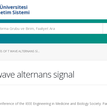
Üniversitesi
etim Sistemi
S OF T WAVE ALTERNANS SI...
wave alternans signal
nference of the IEEE Engineering in Medicine and Biology Society. Par