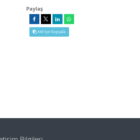
Paylaş
Atıf İçin Kopyala
letişim Bilgileri