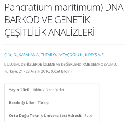
Pancratium maritimum) DNA
BARKOD VE GENETİK
ÇEŞİTLİLİK ANALİZLERİ
Çiftçi O.
,
KARAHAN A.
,
TUTAR Ö.
,
AYTAÇOĞLU H.
,
KIDEYŞ A. E.
I. ULUSAL DENİZLERDE İZLEME VE DEĞERLENDİRME SEMPOZYUMU,
Türkiye, 21 - 23 Aralık 2016, (Özet Bildiri)
Yayın Türü:
Bildiri / Özet Bildiri
Basıldığı Ülke:
Türkiye
Orta Doğu Teknik Üniversitesi Adresli:
Evet