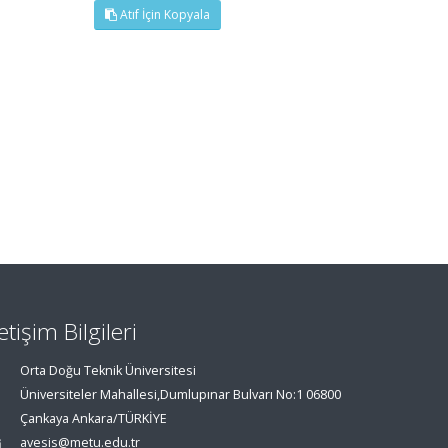
Atıf İçin Kopyala
letişim Bilgileri
Orta Doğu Teknik Üniversitesi
Üniversiteler Mahallesi,Dumlupınar Bulvarı No:1 06800
Çankaya Ankara/TÜRKİYE
avesis@metu.edu.tr