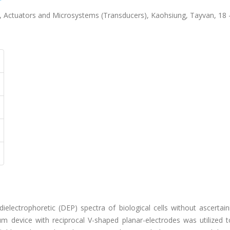
s, Actuators and Microsystems (Transducers), Kaohsiung, Tayvan, 18 
electrophoretic (DEP) spectra of biological cells without ascertain
 device with reciprocal V-shaped planar-electrodes was utilized t