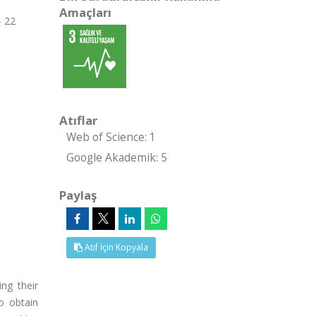
Amaçları
- 22
Atıflar
Web of Science: 1
Google Akademik: 5
Paylaş
Atıf İçin Kopyala
ing their
o obtain