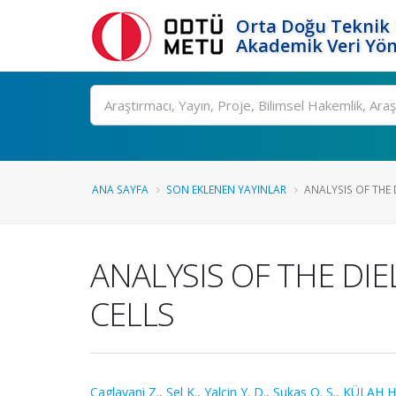
Orta Doğu Teknik 
Akademik Veri Yön
Ara
ANA SAYFA
SON EKLENEN YAYINLAR
ANALYSIS OF THE 
ANALYSIS OF THE DI
CELLS
Caglayani Z.
,
Sel K.
,
Yalcin Y. D.
,
Sukas O. S.
,
KÜLAH H