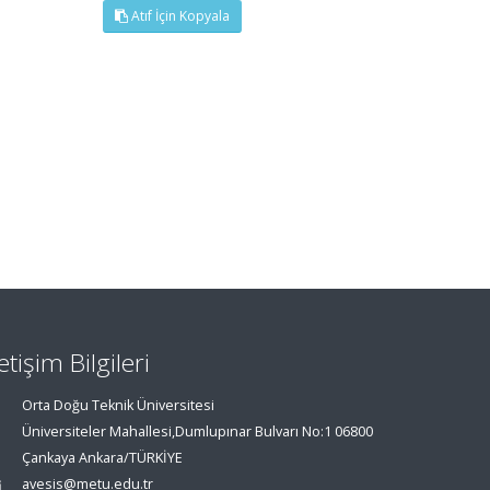
Atıf İçin Kopyala
letişim Bilgileri
Orta Doğu Teknik Üniversitesi
Üniversiteler Mahallesi,Dumlupınar Bulvarı No:1 06800
Çankaya Ankara/TÜRKİYE
avesis@metu.edu.tr