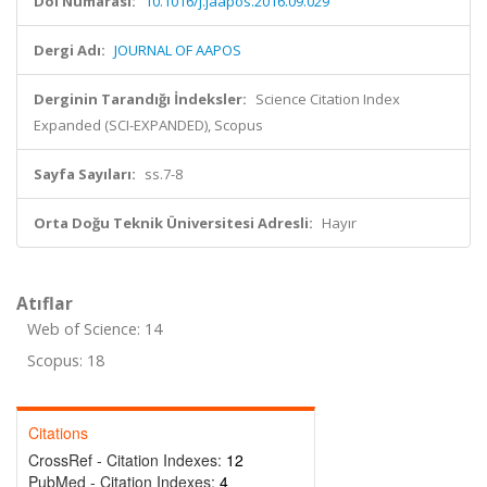
Doi Numarası:
10.1016/j.jaapos.2016.09.029
Dergi Adı:
JOURNAL OF AAPOS
Derginin Tarandığı İndeksler:
Science Citation Index
Expanded (SCI-EXPANDED), Scopus
Sayfa Sayıları:
ss.7-8
Orta Doğu Teknik Üniversitesi Adresli:
Hayır
Atıflar
Web of Science: 14
Scopus: 18
Citations
CrossRef - Citation Indexes:
12
PubMed - Citation Indexes:
4