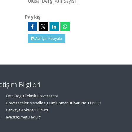
Ulusal Dergi Atıf Sayısı: 1
Paylaş
Atıf İçin Kopyala
letişim Bilgileri
Orta Doğu Teknik Üniversitesi
Üniversiteler Mahallesi,Dumlupınar Bulvarı No:1 06800
Çankaya Ankara/TÜRKİYE
avesis@metu.edu.tr