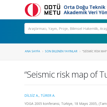
Orta Doğu Teknik 
Akademik Veri Yön
Ara
ANA SAYFA
SON EKLENEN YAYINLAR
“SEISMIC RISK MA
“Seismic risk map of T
DİLSİZ A.
,
TÜRER A.
YDGA 2005 konferansi, Türkiye, 18 Mayıs 2005, (Tam M