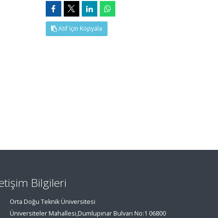
Atıf İçin Kopyala
letişim Bilgileri
Orta Doğu Teknik Üniversitesi
Üniversiteler Mahallesi,Dumlupınar Bulvarı No:1 06800