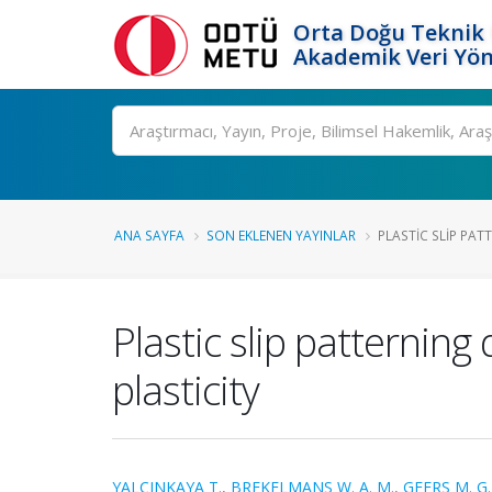
Orta Doğu Teknik 
Akademik Veri Yön
Ara
ANA SAYFA
SON EKLENEN YAYINLAR
PLASTIC SLIP PATT
Plastic slip patternin
plasticity
YALÇINKAYA T.
,
BREKELMANS W. A. M.
,
GEERS M. G.