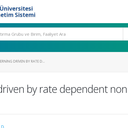
Üniversitesi
etim Sistemi
ERNING DRIVEN BY RATE D...
g driven by rate dependent non
 D.