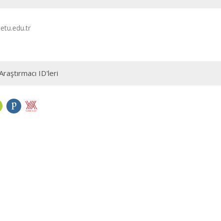
etu.edu.tr
Araştırmacı ID'leri