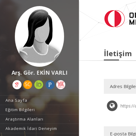
İletişim
Arş. Gör. EKİN VARLI
Adres Bilgile
Ana Sayfa
https://
Eğitim Bilgileri
Araştırma Alanları
Akademik İdari Deneyim
E-posta Bilgi