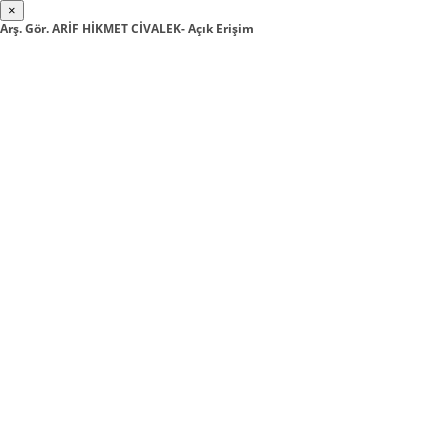
×
Arş. Gör. ARİF HİKMET CİVALEK- Açık Erişim