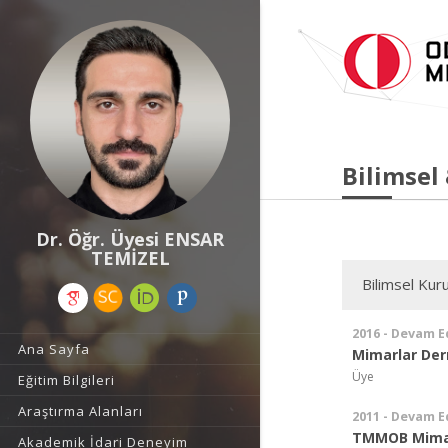
Bilimsel
Dr. Öğr. Üyesi ENSAR
TEMİZEL
Bilimsel Kuru
2016 - Devam E
Ana Sayfa
Mimarlar Der
Üye
Eğitim Bilgileri
Araştırma Alanları
2011 - Devam E
TMMOB Mimar
Akademik İdari Deneyim