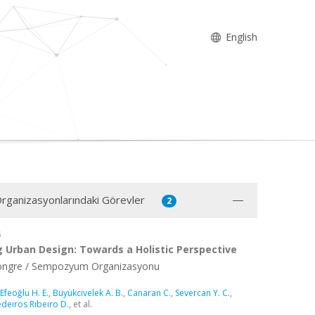
English
 Organizasyonlarındaki Görevler
2
6
 Urban Design: Towards a Holistic Perspective
Kongre / Sempozyum Organizasyonu
Efeoğlu H. E.
,
Büyükcivelek A. B.
,
Canaran C.
,
Severcan Y. C.
,
deıros Rıbeıro D.
, et al.