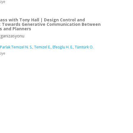
kiye
ass with Tony Hall | Design Control and
: Towards Generative Communication Between
s and Planners
rganizasyonu
Parlak Temizel N. S.
,
Temizel E.
,
Efeoğlu H. E.
,
Tümtürk O.
kiye