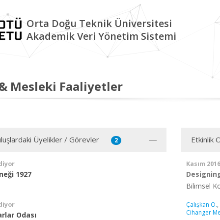
Orta Doğu Teknik Üniversitesi
Akademik Veri Yönetim Sistemi
 & Mesleki Faaliyetler
luşlardaki Üyelikler / Görevler
Etkinlik
2
diyor
Kasım 201
neği 1927
Designing
Bilimsel 
diyor
Çalışkan O.
,
Cihanger Me
lar Odası