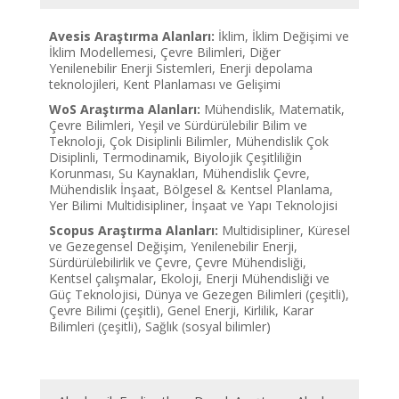
Avesis Araştırma Alanları:
İklim, İklim Değişimi ve
İklim Modellemesi, Çevre Bilimleri, Diğer
Yenilenebilir Enerji Sistemleri, Enerji depolama
teknolojileri, Kent Planlaması ve Gelişimi
WoS Araştırma Alanları:
Mühendislik, Matematik,
Çevre Bilimleri, Yeşil ve Sürdürülebilir Bilim ve
Teknoloji, Çok Disiplinli Bilimler, Mühendislik Çok
Disiplinli, Termodinamik, Biyolojik Çeşitliliğin
Korunması, Su Kaynakları, Mühendislik Çevre,
Mühendislik İnşaat, Bölgesel & Kentsel Planlama,
Yer Bilimi Multidisipliner, İnşaat ve Yapı Teknolojisi
Scopus Araştırma Alanları:
Multidisipliner, Küresel
ve Gezegensel Değişim, Yenilenebilir Enerji,
Sürdürülebilirlik ve Çevre, Çevre Mühendisliği,
Kentsel çalışmalar, Ekoloji, Enerji Mühendisliği ve
Güç Teknolojisi, Dünya ve Gezegen Bilimleri (çeşitli),
Çevre Bilimi (çeşitli), Genel Enerji, Kirlilik, Karar
Bilimleri (çeşitli), Sağlık (sosyal bilimler)