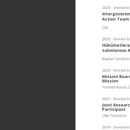
2023 - Devam E
Intergovernm
Action Tea
Üye
2023 - Devam E
Hükümetlerara
Salımlarının
Başkan Yardımcı
2022 - Devam E
Mission Boar
Mission
Yönetim Kurulu Ü
2021 - Devam E
Joint Resear
Participant
Ülke Temsilcisi
2019 - Devam E