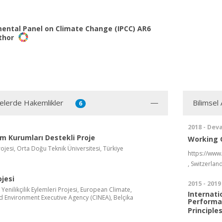
ental Panel on Climate Change (IPCC) AR6
thor
jelerde Hakemlikler
Bilimsel
6
2018 - Dev
m Kurumları Destekli Proje
Working 
ojesi, Orta Doğu Teknik Üniversitesi, Türkiye
https://www
, Switzerlan
jesi
2015 - 2019
 Yenilikçilik Eylemleri Projesi, European Climate,
Internati
nd Environment Executive Agency (CINEA), Belçika
Performa
Principle