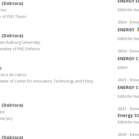
ENERGY E
 (Doktora)
Editörler Ku
rino
r of PhD Thesis
2024 - Dev
ENERGY
 (Doktora)
Editörler Ku
et (Aalborg University)
mittee of PhD Defence
2024 - Dev
ENERGY 
u
Editör
cnica de Lisboa
2023 - Dev
ttee of Center for Innovation, Technology and Policy
ENERGY 
Editörler Ku
 (Doktora)
2021 - Dev
esi
Energy S
se Jury
Editörler Ku
2020 - Dev
 (Doktora)