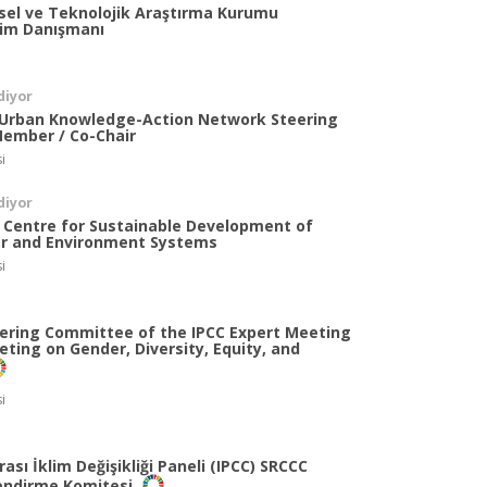
msel ve Teknolojik Araştırma Kurumu
lim Danışmanı
diyor
 Urban Knowledge-Action Network Steering
ember / Co-Chair
i
diyor
l Centre for Sustainable Development of
r and Environment Systems
i
teering Committee of the IPCC Expert Meeting
ting on Gender, Diversity, Equity, and
i
sı İklim Değişikliği Paneli (IPCC) SRCCC
lendirme Komitesi