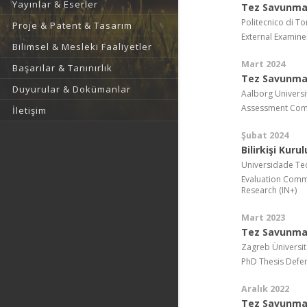
Yayınlar & Eserler
Tez Savunma
Politecnico di To
Proje & Patent & Tasarım
External Examine
Bilimsel & Mesleki Faaliyetler
Mart 2024
Başarılar & Tanınırlık
Tez Savunma
Duyurular & Dokümanlar
Aalborg Universit
Assessment Com
İletişim
Şubat 2024
Bilirkişi Kurul
Universidade Te
Evaluation Commi
Research (IN+)
Mart 2023
Tez Savunma
Zagreb Üniversit
PhD Thesis Defen
Aralık 2022
Tez Savunma