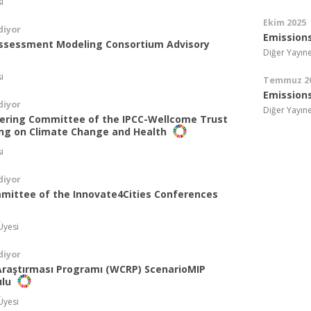
i
Ekim 2025
diyor
Emission
ssessment Modeling Consortium Advisory
Diğer Yayıne
i
Temmuz 2
Emission
diyor
Diğer Yayıne
teering Committee of the IPCC-Wellcome Trust
ng on Climate Change and Health
i
diyor
mittee of the Innovate4Cities Conferences
Üyesi
diyor
Araştırması Programı (WCRP) ScenarioMIP
ulu
Üyesi