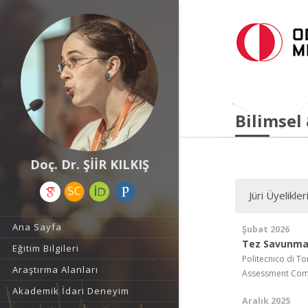
Bilimsel
Doç. Dr. ŞİİR KILKIŞ
Jüri Üyelikler
Ana Sayfa
Şubat 2026
Tez Savunma
Eğitim Bilgileri
Politecnico di To
Araştırma Alanları
Assessment Com
Akademik İdari Deneyim
Aralık 2025