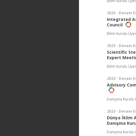
Bilim Kurulu Üyes
2025 - Devam E
Integrated A
Council
Bilim Kurulu Üyes
2025 - Devam E
Scientific S
Expert Meeti
Bilim Kurulu Üyes
2023 - Devam E
Advisory Com
Danışma Kurulu 
2023 - Devam E
Dünya İklim 
Danışma Kur
Danışma Kurulu 