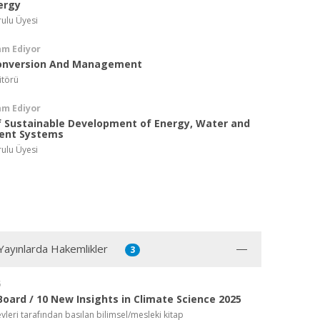
ergy
rulu Üyesi
am Ediyor
onversion And Management
itörü
am Ediyor
f Sustainable Development of Energy, Water and
ent Systems
rulu Üyesi
 Yayınlarda Hakemlikler
3
5
 Board / 10 New Insights in Climate Science 2025
vleri tarafından basılan bilimsel/mesleki kitap