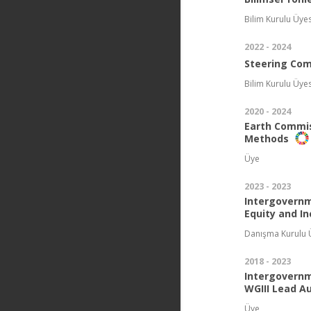
Bilim Kurulu Üyes
2022 - 2024
Steering Co
Bilim Kurulu Üyes
2020 - 2024
Earth Commis
Methods
Üye
2023 - 2023
Intergovernm
Equity and I
Danışma Kurulu 
2018 - 2023
Intergovernm
WGIII Lead A
Üye