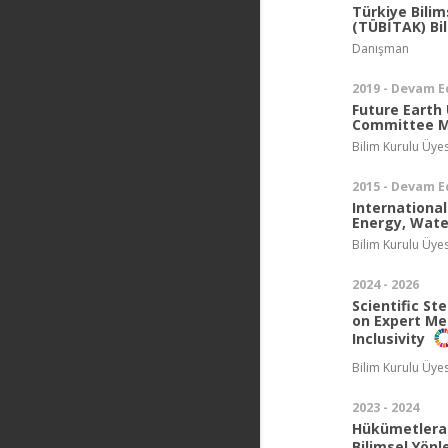
Türkiye Bili
(TÜBİTAK) Bi
Danışman
2019 - Devam E
Future Earth
Committee M
Bilim Kurulu Üyes
2015 - Devam E
Internationa
Energy, Wate
Bilim Kurulu Üyes
2024 - 2026
Scientific S
on Expert Mee
Inclusivity
Bilim Kurulu Üyes
2023 - 2024
Hükümetlerara
Bilimsel Yön