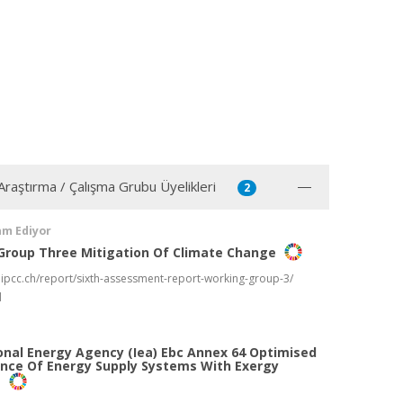
 Araştırma / Çalışma Grubu Üyelikleri
2
am Ediyor
Group Three Mitigation Of Climate Change
.ipcc.ch/report/sixth-assessment-report-working-group-3/
d
onal Energy Agency (Iea) Ebc Annex 64 Optimised
nce Of Energy Supply Systems With Exergy
s