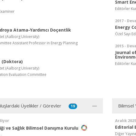
Smart En
Editörler Ku
Examiner
2017 - Dev
Energy C
droya Atama-Yardımcı Doçentlik
Özel Sayı Ed
et (Aalborg University)
ttee Assistant Professor in Energy Planning
2015 - Dev
Journal o
Environm
 (Doktora)
Editörler Ku
et (Aalborg University)
ation Evaluation Committee
luşlardaki Üyelikler / Görevler
Bilimsel
19
diyor
Aralık 202
Editorial
liği ve Sağlık Bilimsel Danışma Kurulu
Diğer Yayıne