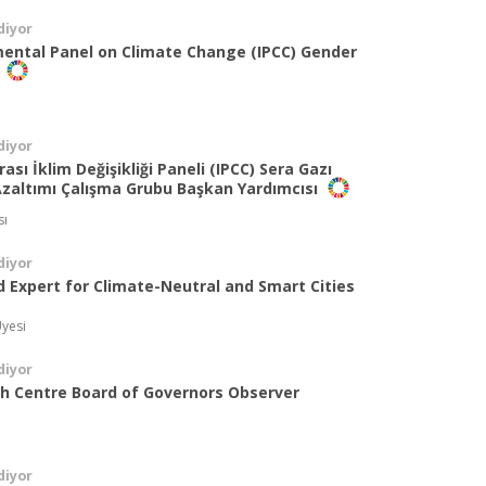
diyor
ental Panel on Climate Change (IPCC) Gender
m
diyor
sı İklim Değişikliği Paneli (IPCC) Sera Gazı
 Azaltımı Çalışma Grubu Başkan Yardımcısı
sı
diyor
d Expert for Climate-Neutral and Smart Cities
yesi
diyor
ch Centre Board of Governors Observer
diyor