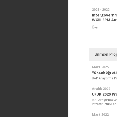
2021 - 2022
Intergovernm
WGIII SPM Au
Üye
Bilimsel Pro
Mart 2025
Yükseköğreti
BAP Araştırma Pr
Aralık 2022
UFUK 2020 Pro
RIA, Araştırma ve
Infrastructure a
Mart 2022