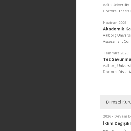
Aalto University
Doctoral Thesis 
Haziran 2021
Akademik Ka
Aalborg Universit
Assessment Commi
Temmuz 2020
Tez Savunma
Aalborg Universit
Doctoral Dissert
Bilimsel Kuru
2026 - Devam E
İklim Değişik