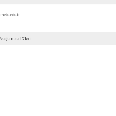
metu.edu.tr
Araştırmacı ID'leri