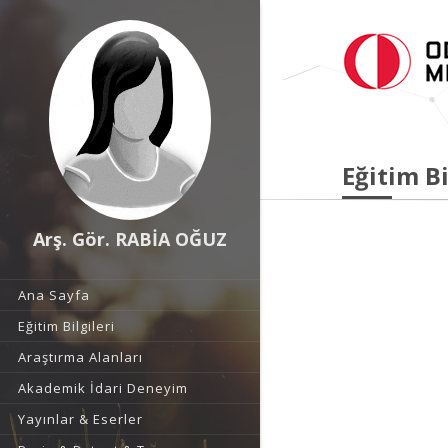
Eğitim Bi
Arş. Gör. RABİA OĞUZ
Ana Sayfa
Eğitim Bilgileri
Araştırma Alanları
Akademik İdari Deneyim
Yayınlar & Eserler