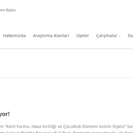
ı İlişkisi
Hakkımızda
Araştırma Alanları
Üyeler
Çalışmalar
Du
yor!
 “Kent Formu, Hava Kirliliği ve Çocukluk Dönemi Astımı İlişkisi” baş
kte Çalışıp Birlikte Başaracağız” Burs Programı kapsamında, (1) dep