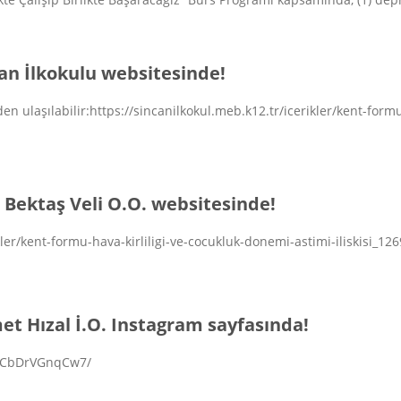
an İlkokulu websitesinde!
 ulaşılabilir:https://sincanilkokul.meb.k12.tr/icerikler/kent-formu-
 Bektaş Veli O.O. websitesinde!
kler/kent-formu-hava-kirliligi-ve-cocukluk-donemi-astimi-iliskisi_12
t Hızal İ.O. Instagram sayfasında!
p/CbDrVGnqCw7/