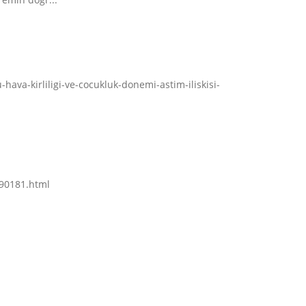
hava-kirliligi-ve-cocukluk-donemi-astim-iliskisi-
690181.html