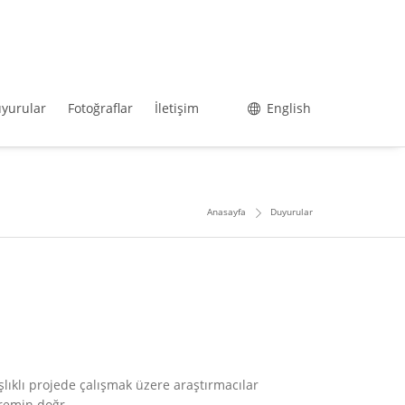
yurular
Fotoğraflar
İletişim
English
Anasayfa
Duyurular
lıklı projede çalışmak üzere araştırmacılar
remin doğr...