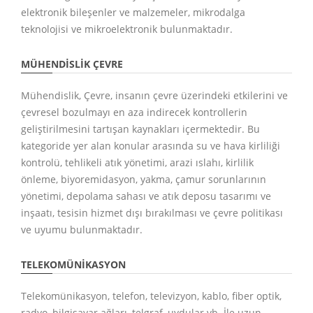
elektronik bileşenler ve malzemeler, mikrodalga
teknolojisi ve mikroelektronik bulunmaktadır.
MÜHENDISLIK ÇEVRE
Mühendislik, Çevre, insanın çevre üzerindeki etkilerini ve
çevresel bozulmayı en aza indirecek kontrollerin
geliştirilmesini tartışan kaynakları içermektedir. Bu
kategoride yer alan konular arasında su ve hava kirliliği
kontrolü, tehlikeli atık yönetimi, arazi ıslahı, kirlilik
önleme, biyoremidasyon, yakma, çamur sorunlarının
yönetimi, depolama sahası ve atık deposu tasarımı ve
inşaatı, tesisin hizmet dışı bırakılması ve çevre politikası
ve uyumu bulunmaktadır.
TELEKOMÜNIKASYON
Telekomünikasyon, telefon, televizyon, kablo, fiber optik,
radyo, bilgisayar ağları, telgraf, uydular vb. İle uzun