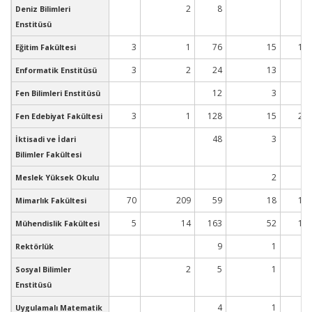
2
8
2
Deniz Bilimleri
Enstitüsü
3
1
76
15
13
Eğitim Fakültesi
3
2
24
13
3
Enformatik Enstitüsü
12
3
1
Fen Bilimleri Enstitüsü
3
1
128
15
21
Fen Edebiyat Fakültesi
48
3
3
İktisadi ve İdari
Bilimler Fakültesi
2
Meslek Yüksek Okulu
70
209
59
18
14
Mimarlık Fakültesi
5
14
163
52
16
Mühendislik Fakültesi
9
1
3
Rektörlük
2
5
1
1
Sosyal Bilimler
Enstitüsü
4
1
3
Uygulamalı Matematik