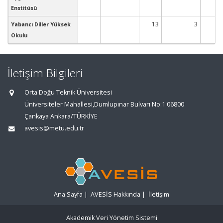
Enstitüsü
13
3
8
Yabancı Diller Yüksek
Okulu
İletişim Bilgileri
Orta Doğu Teknik Üniversitesi
Üniversiteler Mahallesi,Dumlupınar Bulvarı No:1 06800
Çankaya Ankara/TÜRKİYE
avesis@metu.edu.tr
Ana Sayfa
|
AVESİS Hakkında
|
İletişim
Akademik Veri Yönetim Sistemi