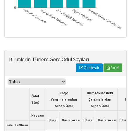
0
Mimarlık Fakültesi
Mühendislik Fakültesi
Fen Edebiyat Fakültesi
Eğitim Fakültesi
İktisadi ve İdari Bilimler Fakültesi
Birimlerin Türlere Göre Ödül Sayıları
Özelleştir
Excel
Proje
Bilimsel/Mesleki
Ödül
Yarışmalarından
Çalışmalardan
Diğ
Türü
Alınan Ödül
Alınan Ödül
Kapsam
Ulusal
Uluslararası
Ulusal
Uluslararası
Ulusal
Fakülte/Birim