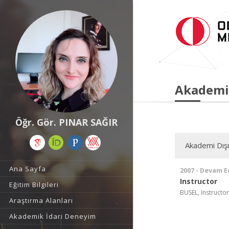
Akademi
Öğr. Gör. PINAR SAĞIR
Akademi Dış
Ana Sayfa
2007 - Devam E
Instructor
Eğitim Bilgileri
BUSEL, Instructor
Araştırma Alanları
Akademik İdari Deneyim