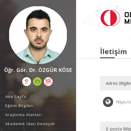
İletişim
Öğr. Gör. Dr. ÖZGÜR KÖSE
Adres Bilgile
Ana Sayfa
https:/
Eğitim Bilgileri
Araştırma Alanları
Akademik İdari Deneyim
E-posta Bilgi