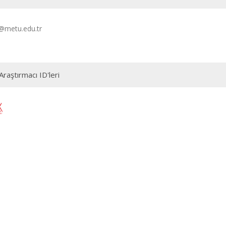
@metu.edu.tr
Araştırmacı ID'leri