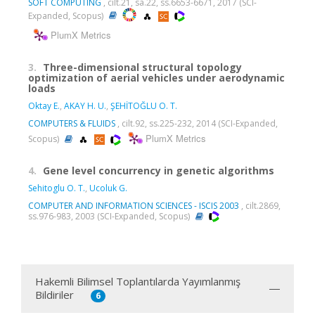
SOFT COMPUTING
, cilt.21, sa.22, ss.6653-6671, 2017 (SCI-
Expanded, Scopus)
PlumX Metrics
3.
Three-dimensional structural topology
optimization of aerial vehicles under aerodynamic
loads
Oktay E.
,
AKAY H. U.
,
ŞEHİTOĞLU O. T.
COMPUTERS & FLUIDS
, cilt.92, ss.225-232, 2014 (SCI-Expanded,
PlumX Metrics
Scopus)
4.
Gene level concurrency in genetic algorithms
Sehitoglu O. T.
,
Ucoluk G.
COMPUTER AND INFORMATION SCIENCES - ISCIS 2003
, cilt.2869,
ss.976-983, 2003 (SCI-Expanded, Scopus)
Hakemli Bilimsel Toplantılarda Yayımlanmış
Bildiriler
6