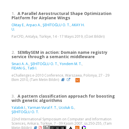
1.
A Parallel Aerostructural Shape Optimization
Platform for Airplane Wings
Oktay E.
,
Arpacı A.
,
ŞEHİTOĞLU O. T.
,
AKAY H.
U.
ParCFD, Antalya, Türkiye, 14 - 17 Mayıs 2019, (Özet Bildiri)
2.
SEMbySEM in action: Domain name registry
service through a semantic middleware
Sinaci A. A.
,
ŞEHİTOĞLU O. T.
,
Yondem M. T.
,
FİDAN G.
,
Tatli I.
eChallenges e-2010 Conference, Warszawa, Polonya, 27 - 29
Ekim 2010, (Tam Metin Bildiri)
3.
A pattern classification approach for boosting
with genetic algorithms
Yalabık I.
,
Yarman-Vural F. T.
,
Ucoluk G.
,
ŞEHİTOĞLU O. T.
22nd International Symposium on Computer and Information
Sciences, Ankara, Türkiye, 7 - 09 Kasım 2007, ss.250-255, (Tam
Metin Bildiri)