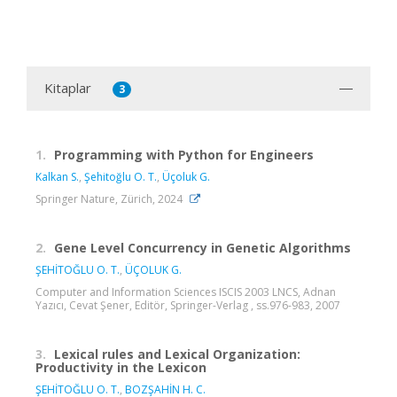
Kitaplar
3
1.
Programming with Python for Engineers
Kalkan S.
,
Şehitoğlu O. T.
,
Üçoluk G.
Springer Nature, Zürich, 2024
2.
Gene Level Concurrency in Genetic Algorithms
ŞEHİTOĞLU O. T.
,
ÜÇOLUK G.
Computer and Information Sciences ISCIS 2003 LNCS, Adnan
Yazıcı, Cevat Şener, Editör, Springer-Verlag , ss.976-983, 2007
3.
Lexical rules and Lexical Organization:
Productivity in the Lexicon
ŞEHİTOĞLU O. T.
,
BOZŞAHİN H. C.