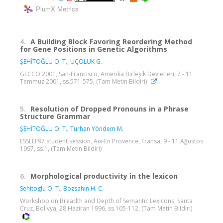
PlumX Metrics
4.
A Building Block Favoring Reordering Method
for Gene Positions in Genetic Algorithms
ŞEHİTOĞLU O. T.
,
ÜÇOLUK G.
GECCO 2001, San-Francisco, Amerika Birleşik Devletleri, 7 - 11
Temmuz 2001, ss.571-575, (Tam Metin Bildiri)
5.
Resolution of Dropped Pronouns in a Phrase
Structure Grammar
ŞEHİTOĞLU O. T.
,
Turhan Yöndem M.
ESSLLI'97 student session, Aix-En Provence, Fransa, 9 - 11 Ağustos
1997, ss.1, (Tam Metin Bildiri)
6.
Morphological productivity in the lexicon
Sehitoglu O. T.
,
Bozsahin H. C.
Workshop on Breadth and Depth of Semantic Lexicons, Santa
Cruz, Bolivya, 28 Haziran 1996, ss.105-112, (Tam Metin Bildiri)