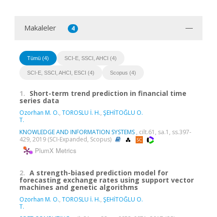
Makaleler
4
Tümü (4)
SCI-E, SSCI, AHCI (4)
SCI-E, SSCI, AHCI, ESCI (4)
Scopus (4)
1.
Short-term trend prediction in financial time
series data
Ozorhan M. O.
,
TOROSLU İ. H.
,
ŞEHİTOĞLU O.
T.
KNOWLEDGE AND INFORMATION SYSTEMS
, cilt.61, sa.1, ss.397-
429, 2019 (SCI-Expanded, Scopus)
PlumX Metrics
2.
A strength-biased prediction model for
forecasting exchange rates using support vector
machines and genetic algorithms
Ozorhan M. O.
,
TOROSLU İ. H.
,
ŞEHİTOĞLU O.
T.