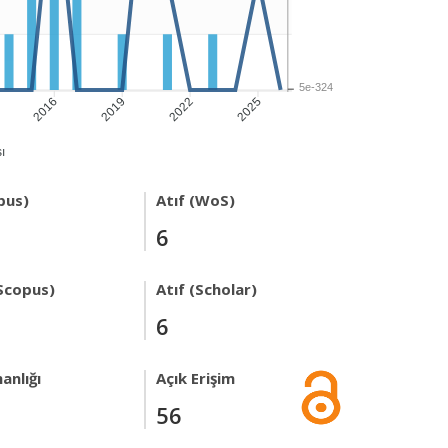
5e-324
2016
2019
2022
2025
ı
pus)
Atıf (WoS)
6
Scopus)
Atıf (Scholar)
6
anlığı
Açık Erişim
56