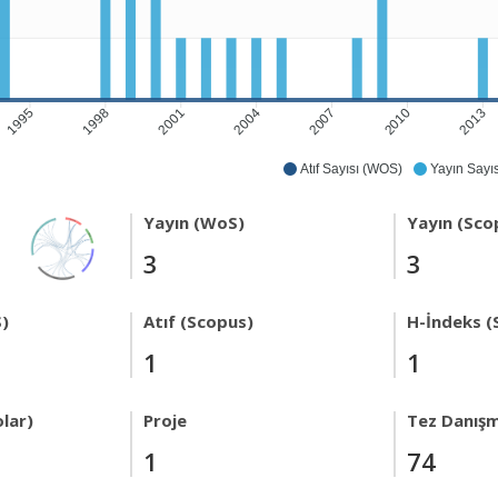
1995
1998
2001
2004
2007
2010
2013
Atıf Sayısı (WOS)
Yayın Sayıs
Yayın (WoS)
Yayın (Sco
3
3
)
Atıf (Scopus)
H-İndeks (
1
1
lar)
Proje
Tez Danışm
1
74