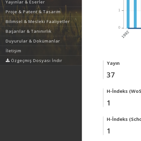
Yayınlar & Eserler
1
Proje & Patent & Tasarım
Bilimsel & Mesleki Faaliyetler
0
Başarılar & Tanınırlık
1992
Duyurular & Dokümanlar
İletişim
Özgeçmiş Dosyası İndir
Yayın
37
H-İndeks (WoS
1
H-İndeks (Scho
1