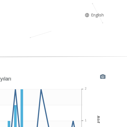
English
yıları
2
Atıf
1