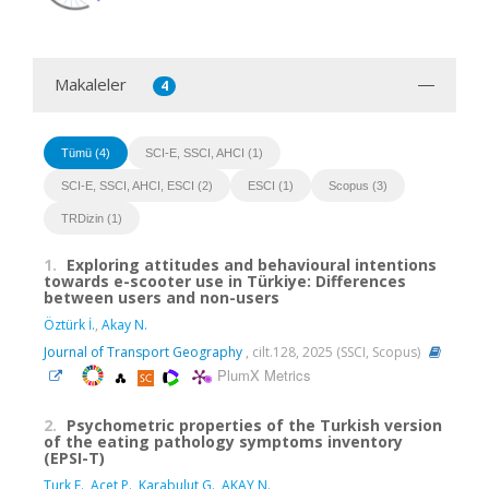
Makaleler
4
Tümü (4)
SCI-E, SSCI, AHCI (1)
SCI-E, SSCI, AHCI, ESCI (2)
ESCI (1)
Scopus (3)
TRDizin (1)
1.
Exploring attitudes and behavioural intentions
towards e-scooter use in Türkiye: Differences
between users and non-users
Öztürk İ.
,
Akay N.
Journal of Transport Geography
, cilt.128, 2025 (SSCI, Scopus)
PlumX Metrics
2.
Psychometric properties of the Turkish version
of the eating pathology symptoms inventory
(EPSI-T)
Turk F.
,
Acet P.
,
Karabulut G.
,
AKAY N.