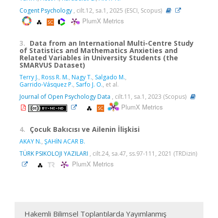
Cogent Psychology
, cilt.12, sa.1, 2025 (ESCI, Scopus)
PlumX Metrics
3.
Data from an International Multi-Centre Study
of Statistics and Mathematics Anxieties and
Related Variables in University Students (the
SMARVUS Dataset)
Terry J.
,
Ross R. M.
,
Nagy T.
,
Salgado M.
,
Garrido-Vásquez P.
,
Sarfo J. O.
, et al.
Journal of Open Psychology Data
, cilt.11, sa.1, 2023 (Scopus)
PlumX Metrics
4.
Çocuk Bakıcısı ve Ailenin İlişkisi
AKAY N.
,
ŞAHİN ACAR B.
TÜRK PSIKOLOJI YAZILARI
, cilt.24, sa.47, ss.97-111, 2021 (TRDizin)
PlumX Metrics
Hakemli Bilimsel Toplantılarda Yayımlanmış