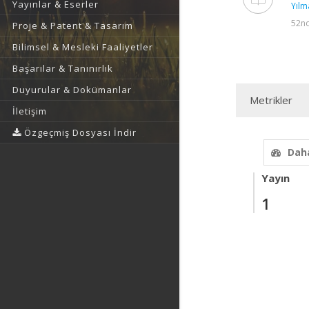
Yayınlar & Eserler
Yılm
52nd
Proje & Patent & Tasarım
Bilimsel & Mesleki Faaliyetler
Başarılar & Tanınırlık
Duyurular & Dokümanlar
Metrikler
İletişim
Özgeçmiş Dosyası İndir
Daha
Yayın
1