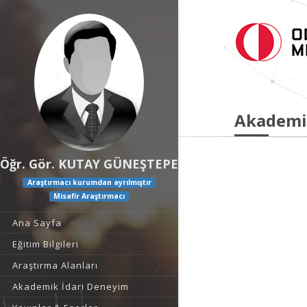
Akademi
Öğr. Gör. KUTAY GÜNEŞTEPE
Araştırmacı kurumdan ayrılmıştır
Misafir Araştırmacı
Ana Sayfa
Eğitim Bilgileri
Araştırma Alanları
Akademik İdari Deneyim