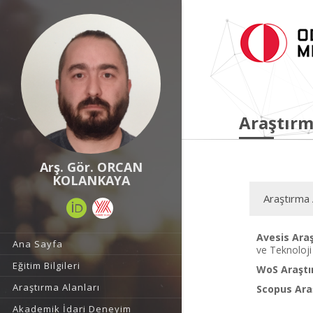
Araştırm
Arş. Gör. ORCAN
KOLANKAYA
Araştırma 
Avesis Araş
Ana Sayfa
ve Teknoloji
Eğitim Bilgileri
WoS Araştı
Araştırma Alanları
Scopus Araş
Akademik İdari Deneyim