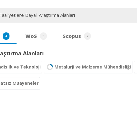
aaliyetlere Dayalı Araştırma Alanları
WoS
Scopus
4
3
2
aştırma Alanları
islik ve Teknoloji
Metalurji ve Malzeme Mühendisliği
batsız Muayeneler