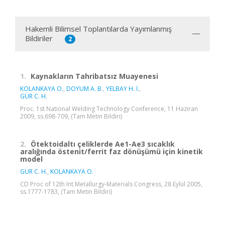
Hakemli Bilimsel Toplantılarda Yayımlanmış
Bildiriler
2
1.
Kaynakların Tahribatsız Muayenesi
KOLANKAYA O.
,
DOYUM A. B.
,
YELBAY H. İ.
,
GÜR C. H.
Proc. 1st National Welding Technology Conference, 11 Haziran
2009, ss.698-709, (Tam Metin Bildiri)
2.
Ötektoidaltı çeliklerde Ae1-Ae3 sıcaklık
aralığında östenit/ferrit faz dönüşümü için kinetik
model
GÜR C. H.
,
KOLANKAYA O.
CD Proc of 12th Int Metallurgy-Materials Congress, 28 Eylül 2005,
ss.1777-1783, (Tam Metin Bildiri)