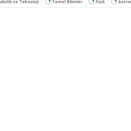
islik ve Teknoloji
Temel Bilimler
Fizik
Astro