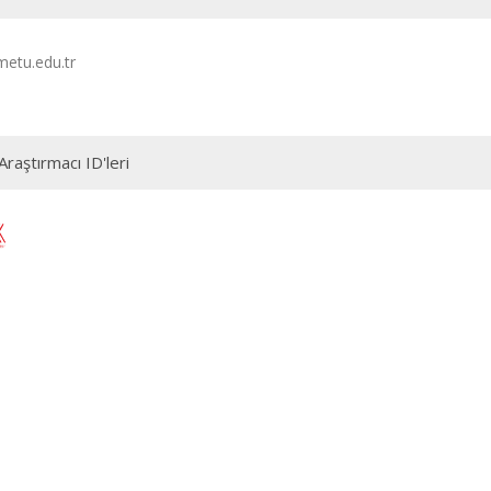
etu.edu.tr
Araştırmacı ID'leri