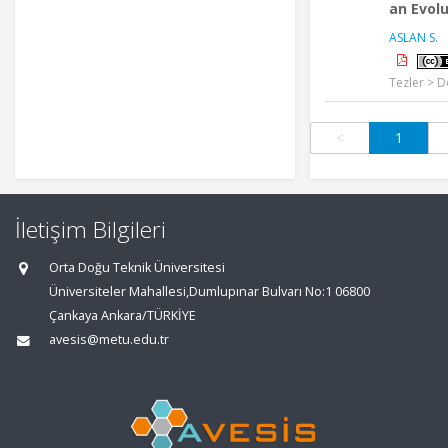
an Evol
ASLAN S.
Tezler > D
<
1
İletişim Bilgileri
Orta Doğu Teknik Üniversitesi
Üniversiteler Mahallesi,Dumlupınar Bulvarı No:1 06800
Çankaya Ankara/TÜRKİYE
avesis@metu.edu.tr