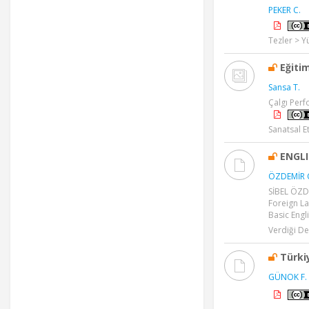
PEKER C.
Tezler > Y
Eğiti
Sansa T.
Çalgı Perf
Sanatsal Et
ENGL
ÖZDEMİR 
SİBEL ÖZD
Foreign L
Basic Engl
Verdiği De
Türki
GÜNOK F. 