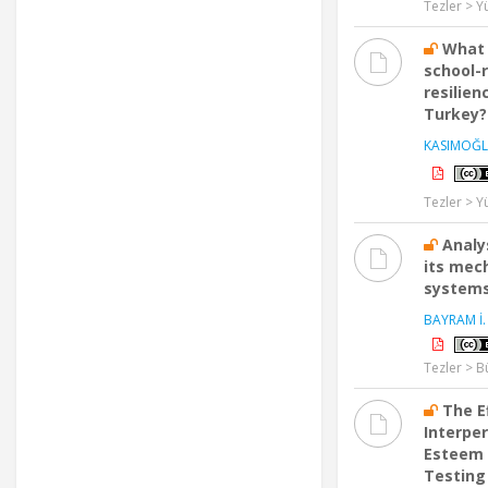
Tezler > Y
What 
school-
resilien
Turkey?
KASIMOĞL
Tezler > Y
Analy
its mec
system
BAYRAM İ.
Tezler > B
The E
Interpe
Esteem 
Testing