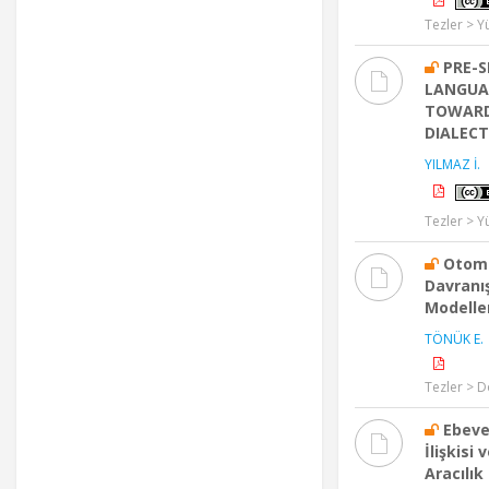
Tezler > Y
PRE-S
LANGUA
TOWARD
DIALEC
YILMAZ İ.
Tezler > Y
Otomo
Davranış
Modelle
TÖNÜK E.
Tezler > D
Ebeve
İlişkisi 
Aracılık