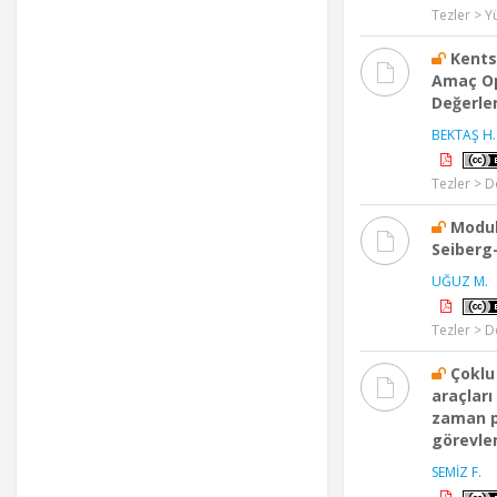
Tezler > Y
Kents
Amaç Op
Değerle
BEKTAŞ H.
Tezler > D
Modul
Seiberg
UĞUZ M.
Tezler > D
Çoklu
araçlar
zaman p
görevle
SEMİZ F.