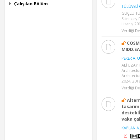
Çalışılan Bölüm
TÜLÜVELİ 
GÜÇLÜ TÜL
Sciences, 
Lisans, 20
Verdiği De
COSM
MIDD.E
PEKER A. U
ALİ UZAY P
Architect
Architectu
2024, 2018
Verdiği De
Alterna
tasarım 
destekli
vaka ça
KAPLAN A.