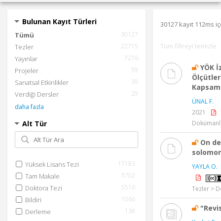
Bulunan Kayıt Türleri
30127 kayıt 112ms i
30127
Tümü
Tüm filtreyi temizle
22715
Tezler
7276
Yayınlar
YÖK İ
59
Projeler
Ölçütler
39
Sanatsal Etkinlikler
Kapsamı
29
Verdiği Dersler
ÜNAL F.
daha fazla
2021
Alt Tür
Dokümanl
On de
solomon
17183
Yüksek Lisans Tezi
YAYLA O.
5702
Tam Makale
5516
Doktora Tezi
Tezler > D
1066
Bildiri
"Revi
138
Derleme