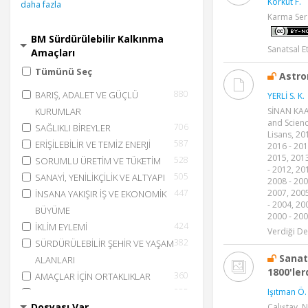
Korkut F.
daha fazla
Karma Ser
BM Sürdürülebilir Kalkınma
Sanatsal E
Amaçları
Tümünü Seç
Astro
880
BARIŞ, ADALET VE GÜÇLÜ
YERLİ S. K.
SİNAN KAAN
KURUMLAR
and Scienc
706
SAĞLIKLI BİREYLER
Lisans, 20
587
ERİŞİLEBİLİR VE TEMİZ ENERJİ
2016 - 201
2015, 2013
528
SORUMLU ÜRETİM VE TÜKETİM
- 2012, 20
505
SANAYİ, YENİLİKÇİLİK VE ALTYAPI
2008 - 200
2007, 2005
447
İNSANA YAKIŞIR İŞ VE EKONOMİK
- 2004, 20
BÜYÜME
2000 - 200
424
İKLİM EYLEMİ
Verdiği De
382
SÜRDÜRÜLEBİLİR ŞEHİR VE YAŞAM
Sanat 
ALANLARI
1800'ler
360
AMAÇLAR İÇİN ORTAKLIKLAR
Işıtman Ö.
285
KARASAL YAŞAM
Dosyası Var
Çalıştay, 