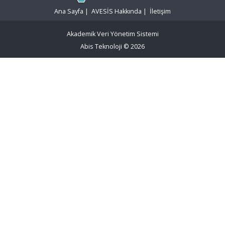
Ana Sayfa
|
AVESİS Hakkında
|
İletişim
Akademik Veri Yönetim Sistemi
Abis Teknoloji
© 2026