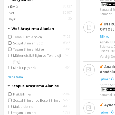
259
NİTELİKLİ EĞİTİM
30127
254
Tümü
YOKSULLUĞA SON
Sanatsal E
30107
229
Evet
TEMİZ SU VE SIHHİ KOŞULLAR
Sanatlar
168
20
Hayır
SUDAKİ YAŞAM
INTR
149
EŞİTSİZLİKLERİN AZALTILMASI
WoS Araştırma Alanları
OPTOEL
104
CİNSİYET EŞİTLİĞİ
BEK A.
7105
Temel Bilimler (Sci)
99
AÇLIĞA SON
ALPAN BEK,
6346
Sosyal Bilimler (Soc)
daha fazla
Sciences, 
1068
Yaşam Bilimleri (Life)
Lisans, 20
575
Mühendislik Bilişim ve Teknoloji
Verdiği De
(Eng)
Anado
464
Klinik Tıp (Med)
Anadolu
daha fazla
Işıtman Ö.
Karma Ser
Scopus Araştırma Alanları
12069
Fizik Bilimleri
Sanatsal Et
5275
Sosyal Bilimler ve Beşeri Bilimler
Aynad
4483
Multidisipliner
1733
Işıtman Ö.
Yaşam Bilimleri