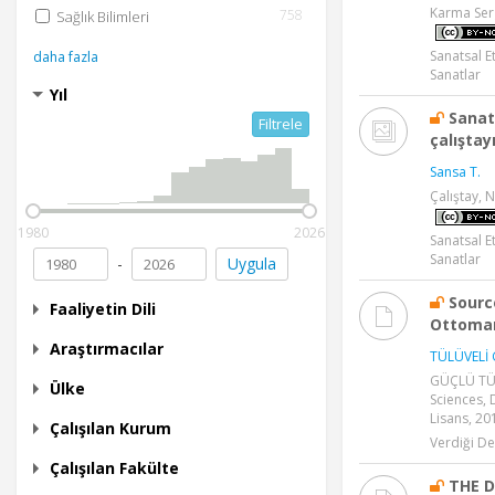
Karma Serg
758
Sağlık Bilimleri
Sanatsal Et
daha fazla
Sanatlar
Yıl
Sanat
Filtrele
çalıştay
Sansa T.
Çalıştay, 
1980
2026
Sanatsal E
Sanatlar
-
Uygula
Sourc
Faaliyetin Dili
Ottoman
Araştırmacılar
TÜLÜVELİ 
GÜÇLÜ TÜL
Ülke
Sciences, 
Lisans, 20
Çalışılan Kurum
Verdiği De
Çalışılan Fakülte
THE 